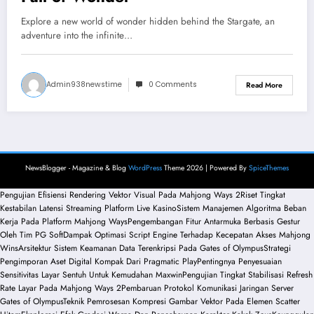
Explore a new world of wonder hidden behind the Stargate, an
adventure into the infinite…
Admin938newstime
0 Comments
Read More
NewsBlogger - Magazine & Blog
WordPress
Theme 2026 | Powered By
SpiceThemes
Pengujian Efisiensi Rendering Vektor Visual Pada Mahjong Ways 2
Riset Tingkat
Kestabilan Latensi Streaming Platform Live Kasino
Sistem Manajemen Algoritma Beban
Kerja Pada Platform Mahjong Ways
Pengembangan Fitur Antarmuka Berbasis Gestur
Oleh Tim PG Soft
Dampak Optimasi Script Engine Terhadap Kecepatan Akses Mahjong
Wins
Arsitektur Sistem Keamanan Data Terenkripsi Pada Gates of Olympus
Strategi
Pengimporan Aset Digital Kompak Dari Pragmatic Play
Pentingnya Penyesuaian
Sensitivitas Layar Sentuh Untuk Kemudahan Maxwin
Pengujian Tingkat Stabilisasi Refresh
Rate Layar Pada Mahjong Ways 2
Pembaruan Protokol Komunikasi Jaringan Server
Gates of Olympus
Teknik Pemrosesan Kompresi Gambar Vektor Pada Elemen Scatter